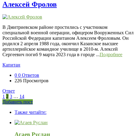
Алексей Фролов
В Дмитриевском районе простились с участником
специальной военной операции, офицером Вооруженных Сил
Российской Федерации капитаном Алексеем Фроловым. Он
родился 2 апреля 1988 года, окончил Казанское высшее
артиллерийское командное училище в 2010-м. Алексей
Сергеевич погиб 9 марта 2023 года в городе ...
Подробнее
Капитан
0
0 Ответов
226
Просмотров
Ответ
1
2
3
…
14
Боковая
Добавить пост
Adv
панель
Также читайте:
120x600
Агаев Руслан