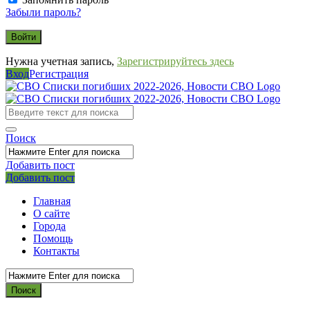
Забыли пароль?
Нужна учетная запись,
Зарегистрируйтесь здесь
Вход
Регистрация
СВО
Списки
погибших
Поиск
2022-
2026,
Добавить пост
Мобильное
Выйти
Добавить пост
Новости
меню
СВО
Главная
О сайте
Города
Помощь
Контакты