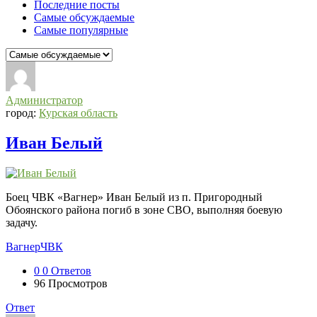
Последние посты
Самые обсуждаемые
Самые популярные
СВО
Списки
Администратор
погибших
город:
Курская область
2022-
Иван Белый
2026,
Новости
СВО
Боец ЧВК «Вагнер» Иван Белый из п. Пригородный
Последний
Обоянского района погиб в зоне СВО, выполняя боевую
Посты
задачу.
Вагнер
ЧВК
0
0 Ответов
96
Просмотров
Ответ