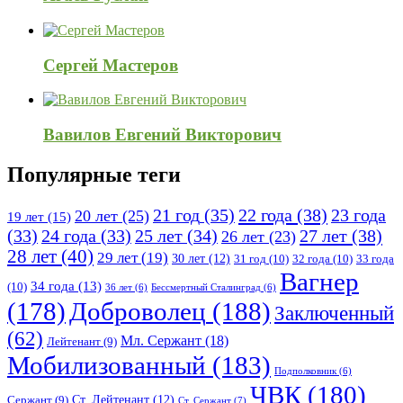
Сергей Мастеров
Вавилов Евгений Викторович
Популярные теги
21 год
(35)
22 года
(38)
23 года
20 лет
(25)
19 лет
(15)
25 лет
(34)
27 лет
(38)
(33)
24 года
(33)
26 лет
(23)
28 лет
(40)
29 лет
(19)
30 лет
(12)
31 год
(10)
32 года
(10)
33 года
Вагнер
34 года
(13)
(10)
36 лет
(6)
Бессмертный Сталинград
(6)
(178)
Доброволец
(188)
Заключенный
(62)
Мл. Сержант
(18)
Лейтенант
(9)
Мобилизованный
(183)
Подполковник
(6)
ЧВК
(180)
Ст. Лейтенант
(12)
Сержант
(9)
Ст. Сержант
(7)