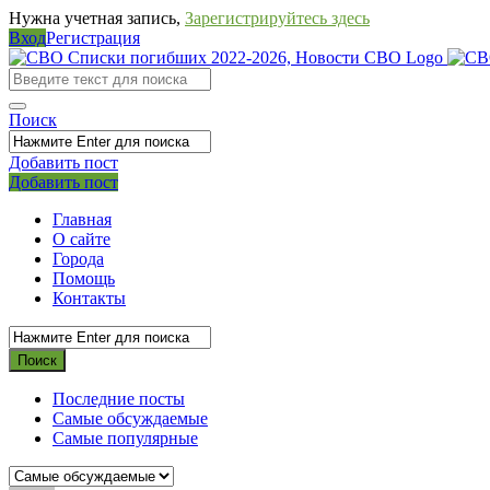
Нужна учетная запись,
Зарегистрируйтесь здесь
Вход
Регистрация
СВО
Списки
погибших
Поиск
2022-
Добавить пост
2026,
Мобильное
Выйти
Добавить пост
Новости
меню
Главная
СВО
О сайте
Города
Помощь
Контакты
Последние посты
Самые обсуждаемые
Самые популярные