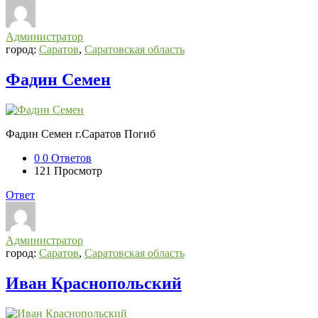
СВО
Списки
Администратор
погибших
город:
Саратов
,
Саратовская область
2022-
Фадин Семен
2026,
Новости
СВО
Фадин Семен г.Саратов Погиб
Последний
Посты
0
0 Ответов
121
Просмотр
Ответ
Администратор
город:
Саратов
,
Саратовская область
Иван Краснопольский