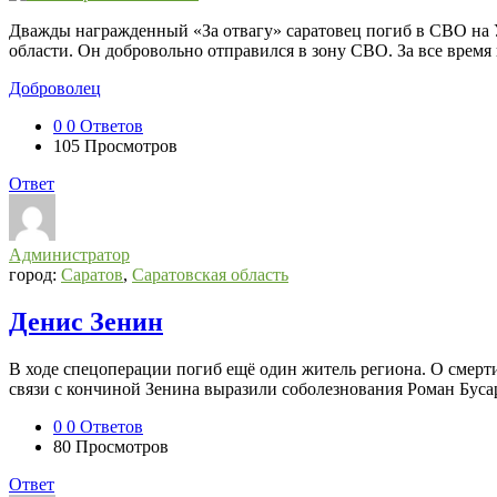
Дважды награжденный «За отвагу» саратовец погиб в СВО на 
области. Он добровольно отправился в зону СВО. За все время
Доброволец
0
0 Ответов
105
Просмотров
Ответ
Администратор
город:
Саратов
,
Саратовская область
Денис Зенин
В ходе спецоперации погиб ещё один житель региона. О смер
связи с кончиной Зенина выразили соболезнования Роман Буса
0
0 Ответов
80
Просмотров
Ответ