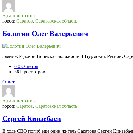
Администратор
город:
Саратов
,
Саратовская область
Болотин Олег Валерьевич
Звание: Рядовой Воинская должность: Штурмовик Регион: Сара
0
0 Ответов
36
Просмотров
Ответ
Администратор
город:
Саратов
,
Саратовская область
Сергей Кинзебаев
В ходе СВО погиб еще один житель Саратова Сергей Кинзебае