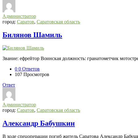
Администратор
город:
Саратов
,
Саратовская область
Билянов Шамиль
Звание: ефрейтор Воинская должность: гранатометчик мотостре
0
0 Ответов
107
Просмотров
Ответ
Администратор
город:
Саратов
,
Саратовская область
Александр Бабушкин
В ходе спецоперации погиб житель Саратова Александр Бабуш