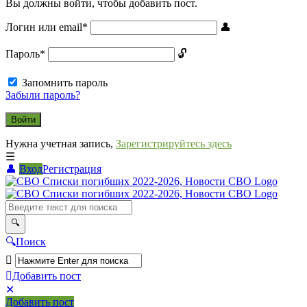
Вы должны войти, чтобы добавить пост.
Логин или email
*
Пароль
*
Запомнить пароль
Забыли пароль?
Нужна учетная запись,
Зарегистрируйтесь здесь
Вход
Регистрация
СВО
Списки
погибших
2022-
Поиск
2026,
Новости
Добавить пост
Мобильное
Выйти
СВО
Добавить пост
меню