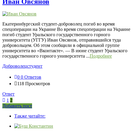
Иван Овсянов
Екатеринбургский студент-доброволец погиб во время
спецоперации на Украине Во время спецоперации на Украине
погиб студент Уральского государственного горного
университета (УГГУ) Иван Овсянов, отправившийся туда
добровольцем. Об этом сообщили в официальной группе
университета во «Вконтакте». — В июне студент Уральского
государственного горного университета ...
Подробнее
Доброволец
студент
0
0 Ответов
118
Просмотров
Ответ
1
2
Боковая
Добавить пост
Adv
панель
Также читайте:
120x600