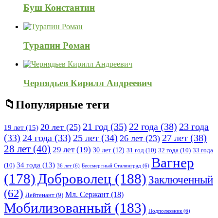
Буш Константин
Турапин Роман
Чернядьев Кирилл Андреевич
Популярные теги
21 год
(35)
22 года
(38)
23 года
20 лет
(25)
19 лет
(15)
25 лет
(34)
27 лет
(38)
(33)
24 года
(33)
26 лет
(23)
28 лет
(40)
29 лет
(19)
30 лет
(12)
31 год
(10)
32 года
(10)
33 года
Вагнер
34 года
(13)
(10)
36 лет
(6)
Бессмертный Сталинград
(6)
(178)
Доброволец
(188)
Заключенный
(62)
Мл. Сержант
(18)
Лейтенант
(9)
Мобилизованный
(183)
Подполковник
(6)