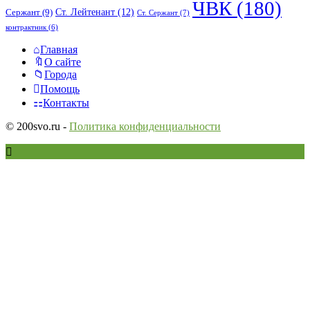
ЧВК
(180)
Ст. Лейтенант
(12)
Сержант
(9)
Ст. Сержант
(7)
контрактник
(6)
Исследовать
Главная
О сайте
Города
Помощь
Контакты
© 200svo.ru -
Политика конфиденциальности