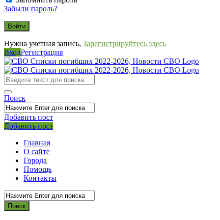
Забыли пароль?
Нужна учетная запись,
Зарегистрируйтесь здесь
Вход
Регистрация
СВО
Списки
погибших
Поиск
2022-
2026,
Добавить пост
Мобильное
Выйти
Добавить пост
Новости
меню
СВО
Главная
О сайте
Города
Помощь
Контакты