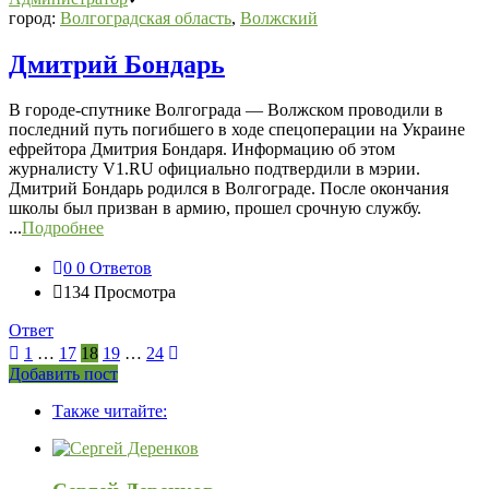
город:
Волгоградская область
,
Волжский
Дмитрий Бондарь
В городе-спутнике Волгограда — Волжском проводили в
последний путь погибшего в ходе спецоперации на Украине
ефрейтора Дмитрия Бондаря. Информацию об этом
журналисту V1.RU официально подтвердили в мэрии.
Дмитрий Бондарь родился в Волгограде. После окончания
школы был призван в армию, прошел срочную службу.
...
Подробнее
0
0 Ответов
134
Просмотра
Ответ
1
…
17
18
19
…
24
Боковая
Добавить пост
Adv
панель
Также читайте:
120x600