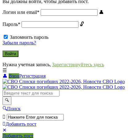
Вы должны войти, чтобы добавить пост.
Логин или email
*
Пароль
*
Запомнить пароль
Забыли пароль?
Нужна учетная запись,
Зарегистрируйтесь здесь
Вход
Регистрация
СВО
Списки
погибших
2022-
Поиск
2026,
Новости
Добавить пост
Мобильное
Выйти
СВО
Добавить пост
меню