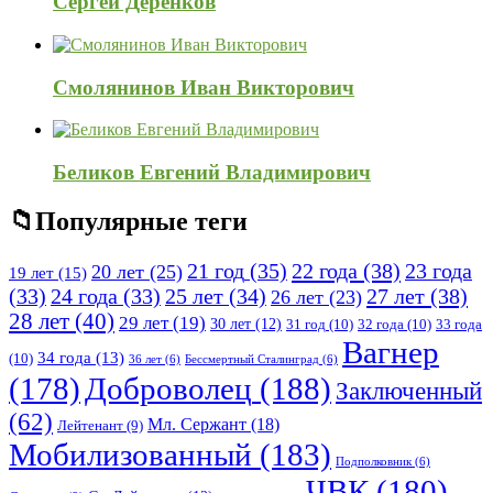
Сергей Деренков
Смолянинов Иван Викторович
Беликов Евгений Владимирович
Популярные теги
21 год
(35)
22 года
(38)
23 года
20 лет
(25)
19 лет
(15)
25 лет
(34)
27 лет
(38)
(33)
24 года
(33)
26 лет
(23)
28 лет
(40)
29 лет
(19)
30 лет
(12)
31 год
(10)
32 года
(10)
33 года
Вагнер
34 года
(13)
(10)
36 лет
(6)
Бессмертный Сталинград
(6)
(178)
Доброволец
(188)
Заключенный
(62)
Мл. Сержант
(18)
Лейтенант
(9)
Мобилизованный
(183)
Подполковник
(6)
ЧВК
(180)