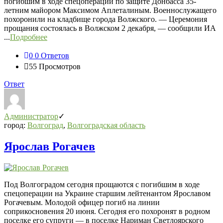
погибшим в ходе спецоперации по защите Донбасса 35-
летним майором Максимом Аплеталиным. Военнослужащего
похоронили на кладбище города Волжского. — Церемония
прощания состоялась в Волжском 2 декабря, — сообщили ИА
...
Подробнее
0
0 Ответов
55
Просмотров
Ответ
Администратор
город:
Волгоград
,
Волгоградская область
Ярослав Рогачев
Под Волгоградом сегодня прощаются с погибшим в ходе
спецоперации на Украине старшим лейтенантом Ярославом
Рогачевым. Молодой офицер погиб на линии
соприкосновения 20 июня. Сегодня его похоронят в родном
поселке его супруги — в поселке Нариман Светлоярского