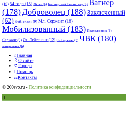
Вагнер
34 года
(13)
(10)
36 лет
(6)
Бессмертный Сталинград
(6)
(178)
Доброволец
(188)
Заключенный
(62)
Мл. Сержант
(18)
Лейтенант
(9)
Мобилизованный
(183)
Подполковник
(6)
ЧВК
(180)
Ст. Лейтенант
(12)
Сержант
(9)
Ст. Сержант
(7)
контрактник
(6)
Исследовать
Главная
О сайте
Города
Помощь
Контакты
© 200svo.ru -
Политика конфиденциальности