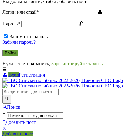
Вы должны войти, чтобы добавить пост.
Логин или email
*
Пароль
*
Запомнить пароль
Забыли пароль?
Нужна учетная запись,
Зарегистрируйтесь здесь
Вход
Регистрация
СВО
Списки
погибших
2022-
Поиск
2026,
Новости
Добавить пост
Мобильное
Выйти
СВО
Добавить пост
меню