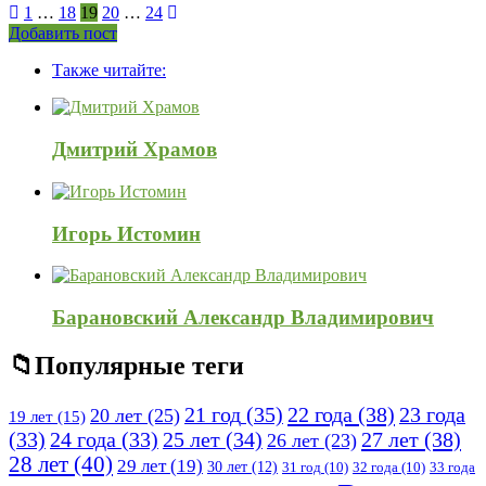
1
…
18
19
20
…
24
Боковая
Добавить пост
Adv
панель
Также читайте:
120x600
Дмитрий Храмов
Игорь Истомин
Барановский Александр Владимирович
Популярные теги
21 год
(35)
22 года
(38)
23 года
20 лет
(25)
19 лет
(15)
25 лет
(34)
27 лет
(38)
(33)
24 года
(33)
26 лет
(23)
28 лет
(40)
29 лет
(19)
30 лет
(12)
31 год
(10)
32 года
(10)
33 года