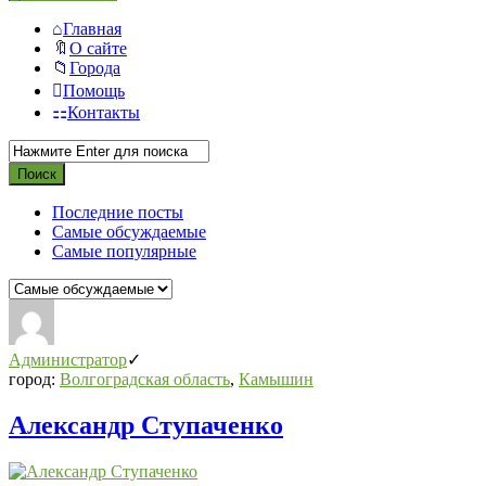
Главная
О сайте
Города
Помощь
Контакты
Последние посты
Самые обсуждаемые
Самые популярные
СВО
Списки
Администратор
погибших
город:
Волгоградская область
,
Камышин
2022-
Александр Ступаченко
2026,
Новости