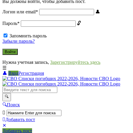
Вы должны войти, чтобы добавить пост.
Логин или email
*
Пароль
*
Запомнить пароль
Забыли пароль?
Нужна учетная запись,
Зарегистрируйтесь здесь
Вход
Регистрация
СВО
Списки
погибших
2022-
Поиск
2026,
Новости
Добавить пост
Мобильное
Выйти
СВО
Добавить пост
меню