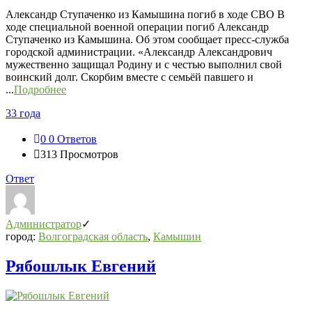
СВО
Александр Ступаченко из Камышина погиб в ходе СВО В
Последний
ходе специальной военной операции погиб Александр
Посты
Ступаченко из Камышина. Об этом сообщает пресс-служба
городской администрации. «Александр Александрович
мужественно защищал Родину и с честью выполнил свой
воинский долг. Скорбим вместе с семьёй павшего и
...
Подробнее
33 года
0
0 Ответов
313
Просмотров
Ответ
Администратор
город:
Волгоградская область
,
Камышин
Рябошлык Евгений