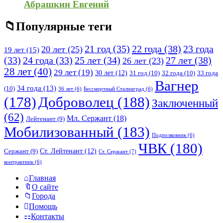
Абрашкин Евгений
Популярные теги
21 год
(35)
22 года
(38)
23 года
20 лет
(25)
19 лет
(15)
25 лет
(34)
27 лет
(38)
(33)
24 года
(33)
26 лет
(23)
28 лет
(40)
29 лет
(19)
30 лет
(12)
31 год
(10)
32 года
(10)
33 года
Вагнер
34 года
(13)
(10)
36 лет
(6)
Бессмертный Сталинград
(6)
(178)
Доброволец
(188)
Заключенный
(62)
Мл. Сержант
(18)
Лейтенант
(9)
Мобилизованный
(183)
Подполковник
(6)
ЧВК
(180)
Ст. Лейтенант
(12)
Сержант
(9)
Ст. Сержант
(7)
контрактник
(6)
Исследовать
Главная
О сайте
Города
Помощь
Контакты