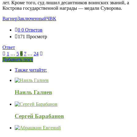
лет. Кроме того, суд лишил десантников воинских званий, а
Кострова государственной награды — медали Суворова.
Вагнер
Заключенный
ЧВК
0
0 Ответов
171
Просмотр
Ответ
1
…
5
6
7
…
24
Боковая
Добавить пост
Adv
панель
Также читайте:
120x600
Наиль Галиев
Сергей Барабанов