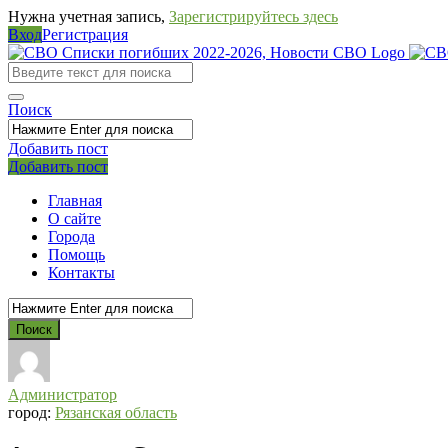
Нужна учетная запись,
Зарегистрируйтесь здесь
Вход
Регистрация
СВО
Списки
погибших
Поиск
2022-
Добавить пост
2026,
Мобильное
Выйти
Добавить пост
Новости
меню
Главная
СВО
О сайте
Города
Помощь
Контакты
Администратор
город:
Рязанская область