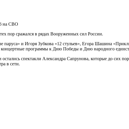
иб на СВО
 тех пор сражался в рядах Вооруженных сил России.
ые паруса» и Игоря Зубкова «12 стульев», Егора Шашина «При
л концертные программы к Дню Победы и Дню народного единст
и остались спектакли Александра Сапрунова, которые до сих п
ра в сети.