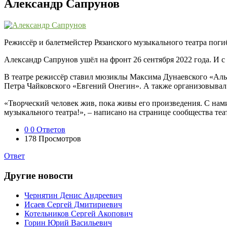
Александр Сапрунов
Режиссёр и балетмейстер Рязанского музыкального театра пог
Александр Сапрунов ушёл на фронт 26 сентября 2022 года. И с
В театре режиссёр ставил мюзиклы Максима Дунаевского «Ал
Петра Чайковского «Евгений Онегин». А также организовыва
«Творческий человек жив, пока живы его произведения. С нам
музыкального театра!», – написано на странице сообщества теат
0
0 Ответов
178
Просмотров
Ответ
Другие новости
Чернятин Денис Андреевич
Исаев Сергей Дмитириевич
Котельников Сергей Акопович
Горин Юрий Васильевич