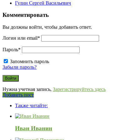
Гулин Сергей Васильевич
Комментировать
Вы должны войти, чтобы добавить ответ.
Логин или email
*
Пароль
*
Запомнить пароль
Забыли пароль?
Нужна учетная запись,
Зарегистрируйтесь здесь
Боковая
Добавить пост
Adv
панель
Также читайте:
120x600
Иван Иванин