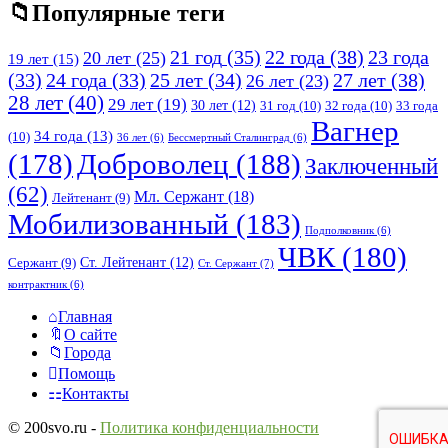
Популярные теги
21 год
(35)
22 года
(38)
23 года
20 лет
(25)
19 лет
(15)
25 лет
(34)
27 лет
(38)
(33)
24 года
(33)
26 лет
(23)
28 лет
(40)
29 лет
(19)
30 лет
(12)
31 год
(10)
32 года
(10)
33 года
Вагнер
34 года
(13)
(10)
36 лет
(6)
Бессмертный Сталинград
(6)
(178)
Доброволец
(188)
Заключенный
(62)
Мл. Сержант
(18)
Лейтенант
(9)
Мобилизованный
(183)
Подполковник
(6)
ЧВК
(180)
Ст. Лейтенант
(12)
Сержант
(9)
Ст. Сержант
(7)
контрактник
(6)
Исследовать
Главная
О сайте
Города
Помощь
Контакты
© 200svo.ru -
Политика конфиденциальности