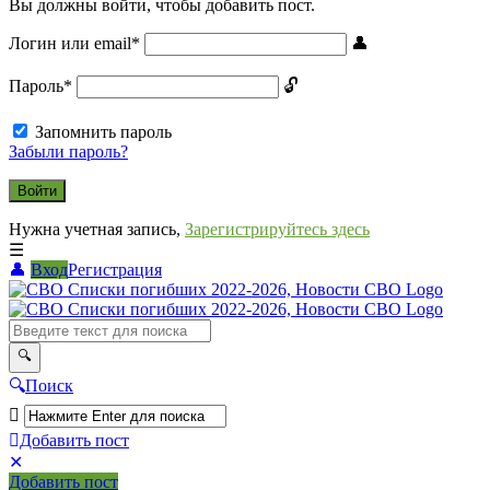
Вы должны войти, чтобы добавить пост.
Логин или email
*
Пароль
*
Запомнить пароль
Забыли пароль?
Нужна учетная запись,
Зарегистрируйтесь здесь
Вход
Регистрация
СВО
Списки
погибших
2022-
Поиск
2026,
Новости
Добавить пост
Мобильное
Выйти
СВО
Добавить пост
меню