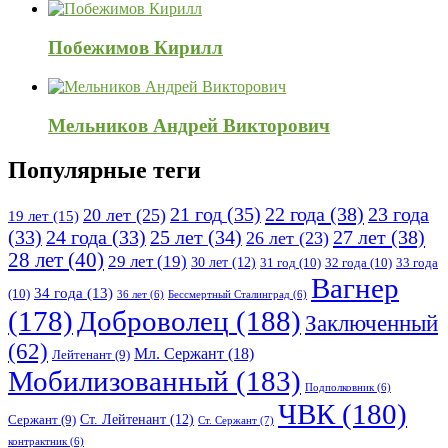
Побежимов Кирилл
Мельников Андрей Викторович
Популярные теги
21 год
(35)
22 года
(38)
23 года
20 лет
(25)
19 лет
(15)
25 лет
(34)
27 лет
(38)
(33)
24 года
(33)
26 лет
(23)
28 лет
(40)
29 лет
(19)
30 лет
(12)
31 год
(10)
32 года
(10)
33 года
Вагнер
34 года
(13)
(10)
36 лет
(6)
Бессмертный Сталинград
(6)
(178)
Доброволец
(188)
Заключенный
(62)
Мл. Сержант
(18)
Лейтенант
(9)
Мобилизованный
(183)
Подполковник
(6)
ЧВК
(180)
Ст. Лейтенант
(12)
Сержант
(9)
Ст. Сержант
(7)
контрактник
(6)