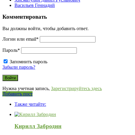
Васильев Геннадий
Комментировать
Вы должны войти, чтобы добавить ответ.
Логин или email
*
Пароль
*
Запомнить пароль
Забыли пароль?
Нужна учетная запись,
Зарегистрируйтесь здесь
Боковая
Добавить пост
Adv
панель
Также читайте:
120x600
Кирилл Забродин