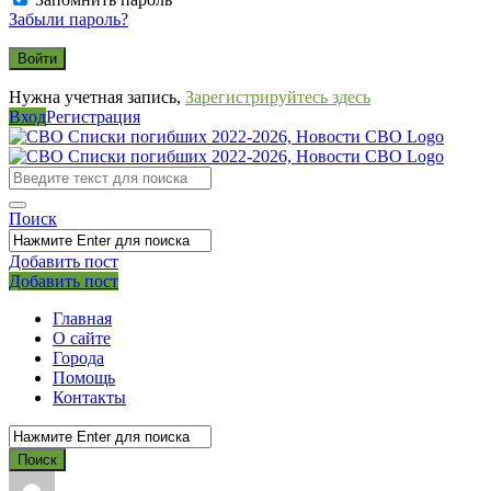
Забыли пароль?
Нужна учетная запись,
Зарегистрируйтесь здесь
Вход
Регистрация
СВО
Списки
погибших
Поиск
2022-
2026,
Добавить пост
Мобильное
Выйти
Добавить пост
Новости
меню
СВО
Главная
О сайте
Города
Помощь
Контакты