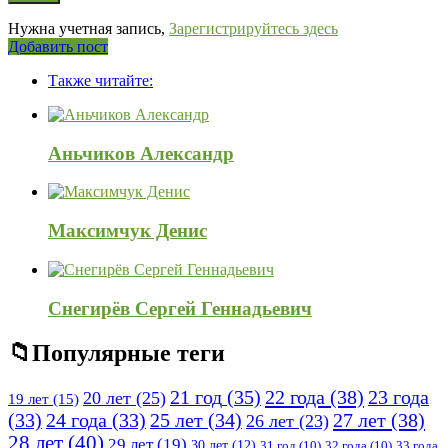
Нужна учетная запись,
Зарегистрируйтесь здесь
Боковая
Добавить пост
Adv
панель
Также читайте:
120x600
Аньчиков Александр
Максимчук Денис
Снегирёв Сергей Геннадьевич
Популярные теги
21 год
(35)
22 года
(38)
23 года
20 лет
(25)
19 лет
(15)
25 лет
(34)
27 лет
(38)
(33)
24 года
(33)
26 лет
(23)
28 лет
(40)
29 лет
(19)
30 лет
(12)
31 год
(10)
32 года
(10)
33 года