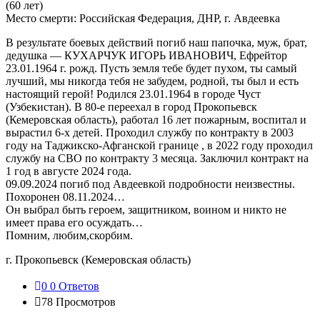
(60 лет)
Место смерти:
Российская Федерация, ДНР, г. Авдеевка
В результате боевых действий погиб наш папочка, муж, брат,
дедушка — КУХАРЧУК ИГОРЬ ИВАНОВИЧ, Ефрейтор
23.01.1964 г. рожд. Пусть земля тебе будет пухом, ты самый
лучший, мы никогда тебя не забудем, родной, ты был и есть
настоящий герой! Родился 23.01.1964 в городе Чуст
(Узбекистан). В 80-е переехал в город Прокопьевск
(Кемеровская область), работал 16 лет пожарным, воспитал и
вырастил 6-х детей. Проходил службу по контракту в 2003
году на Таджикско-Афганской границе , в 2022 году проходил
службу на СВО по контракту 3 месяца. Заключил контракт на
1 год в августе 2024 года.
09.09.2024 погиб под Авдеевкой подробности неизвестны.
Похоронен 08.11.2024…
Он выбрал быть героем, защитником, воином и никто не
имеет права его осуждать…
Помним, любим,скорбим.
г. Прокопьевск (Кемеровская область)
0
0 Ответов
78
Просмотров