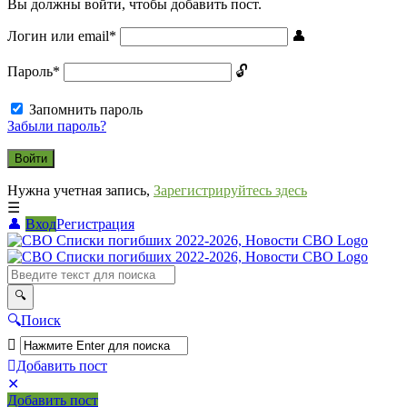
Вы должны войти, чтобы добавить пост.
Логин или email
*
Пароль
*
Запомнить пароль
Забыли пароль?
Нужна учетная запись,
Зарегистрируйтесь здесь
Вход
Регистрация
СВО
Списки
погибших
2022-
Поиск
2026,
Новости
Добавить пост
Мобильное
Выйти
СВО
Добавить пост
меню