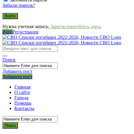
Забыли пароль?
Нужна учетная запись,
Зарегистрируйтесь здесь
Вход
Регистрация
СВО
Списки
погибших
Поиск
2022-
2026,
Добавить пост
Мобильное
Выйти
Добавить пост
Новости
меню
СВО
Главная
О сайте
Города
Помощь
Контакты