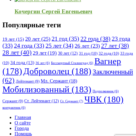
Кочергин Сергей Евгеньевич
Популярные теги
21 год
(35)
22 года
(38)
23 года
20 лет
(25)
19 лет
(15)
25 лет
(34)
27 лет
(38)
(33)
24 года
(33)
26 лет
(23)
28 лет
(40)
29 лет
(19)
30 лет
(12)
31 год
(10)
32 года
(10)
33 года
Вагнер
34 года
(13)
(10)
36 лет
(6)
Бессмертный Сталинград
(6)
(178)
Доброволец
(188)
Заключенный
(62)
Мл. Сержант
(18)
Лейтенант
(9)
Мобилизованный
(183)
Подполковник
(6)
ЧВК
(180)
Ст. Лейтенант
(12)
Сержант
(9)
Ст. Сержант
(7)
контрактник
(6)
Исследовать
Главная
О сайте
Города
Помощь