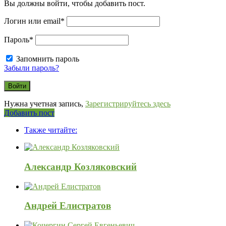
Вы должны войти, чтобы добавить пост.
Логин или email
*
Пароль
*
Запомнить пароль
Забыли пароль?
Нужна учетная запись,
Зарегистрируйтесь здесь
Боковая
Добавить пост
панель
Также читайте:
Александр Козляковский
Андрей Елистратов