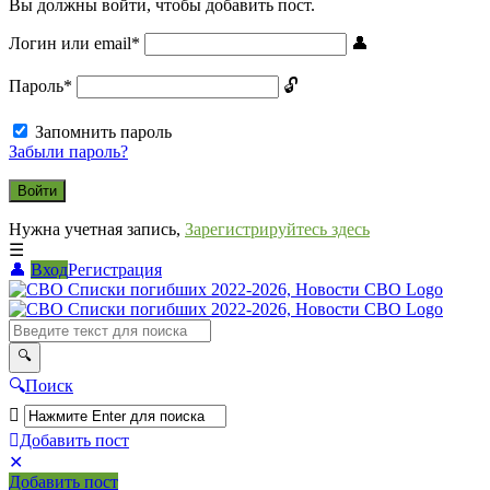
Вы должны войти, чтобы добавить пост.
Логин или email
*
Пароль
*
Запомнить пароль
Забыли пароль?
Нужна учетная запись,
Зарегистрируйтесь здесь
Вход
Регистрация
СВО
Списки
погибших
2022-
Поиск
2026,
Новости
Добавить пост
Мобильное
Выйти
СВО
Добавить пост
меню