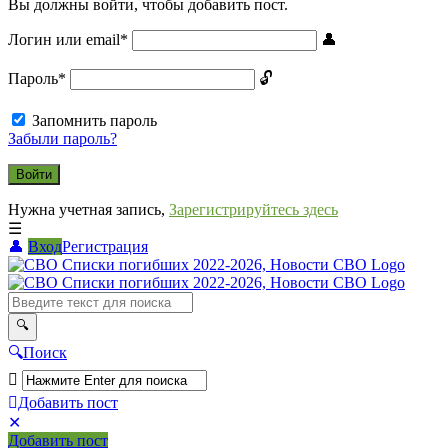
Вы должны войти, чтобы добавить пост.
Логин или email
*
Пароль
*
Запомнить пароль
Забыли пароль?
Нужна учетная запись,
Зарегистрируйтесь здесь
Вход
Регистрация
СВО
Списки
погибших
2022-
Поиск
2026,
Новости
Добавить пост
Мобильное
Выйти
СВО
Добавить пост
меню