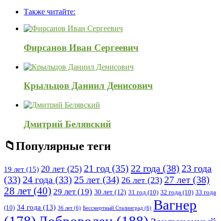
панель
Также читайте:
Фирсанов Иван Сергеевич
Крыльцов Даниил Денисович
Дмитрий Белявский
Популярные теги
21 год
(35)
22 года
(38)
23 года
20 лет
(25)
19 лет
(15)
25 лет
(34)
27 лет
(38)
(33)
24 года
(33)
26 лет
(23)
28 лет
(40)
29 лет
(19)
30 лет
(12)
31 год
(10)
32 года
(10)
33 года
Вагнер
34 года
(13)
(10)
36 лет
(6)
Бессмертный Сталинград
(6)
(178)
Доброволец
(188)