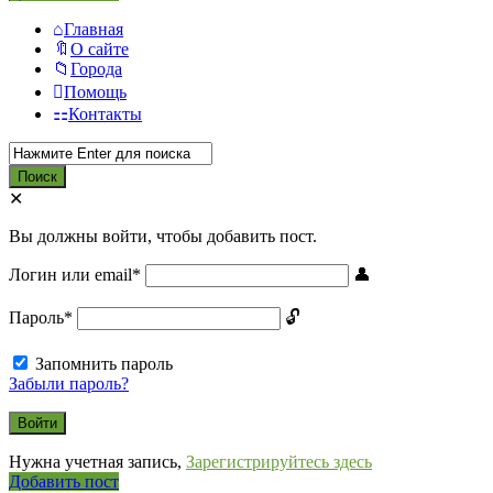
Главная
О сайте
Города
Помощь
Контакты
Вы должны войти, чтобы добавить пост.
Логин или email
*
Пароль
*
Запомнить пароль
Забыли пароль?
Нужна учетная запись,
Зарегистрируйтесь здесь
Боковая
Добавить пост