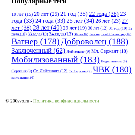
Популярные теги
21 год
(35)
22 года
(38)
23
20 лет
(25)
19 лет
(15)
25 лет
(34)
27
года
(33)
24 года
(33)
26 лет
(23)
лет
(38)
28 лет
(40)
29 лет
(19)
30 лет
(12)
31 год
(10)
32
34 года
(13)
года
(10)
33 года
(10)
36 лет
(6)
Бессмертный Сталинград
(6)
Вагнер
(178)
Доброволец
(188)
Заключенный
(62)
Мл. Сержант
(18)
Лейтенант
(9)
Мобилизованный
(183)
Подполковник
(6)
ЧВК
(180)
Ст. Лейтенант
(12)
Сержант
(9)
Ст. Сержант
(7)
контрактник
(6)
© 200svo.ru -
Политика конфиденциальности