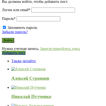
Вы должны войти, чтобы добавить пост.
Логин или email
*
Пароль
*
Запомнить пароль
Забыли пароль?
Нужна учетная запись,
Зарегистрируйтесь здесь
Боковая
Добавить пост
панель
Также читайте:
Алексей Суровцев
Николай Путченко