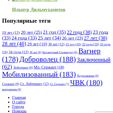
Ильнур Дильмухаметов
Популярные теги
21 год
(35)
22 года
(38)
23 года
20 лет
(25)
19 лет
(15)
25 лет
(34)
27 лет
(38)
(33)
24 года
(33)
26 лет
(23)
28 лет
(40)
29 лет
(19)
30 лет
(12)
31 год
(10)
32 года
(10)
33 года
Вагнер
34 года
(13)
(10)
36 лет
(6)
Бессмертный Сталинград
(6)
(178)
Доброволец
(188)
Заключенный
(62)
Мл. Сержант
(18)
Лейтенант
(9)
Мобилизованный
(183)
Подполковник
(6)
ЧВК
(180)
Ст. Лейтенант
(12)
Сержант
(9)
Ст. Сержант
(7)
контрактник
(6)
Исследовать
Главная
О сайте
Города
Помощь