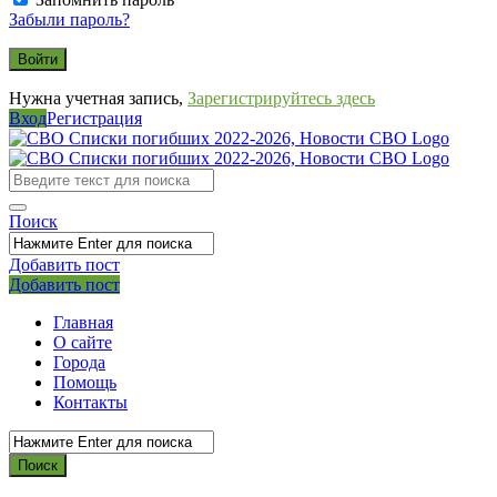
Забыли пароль?
Нужна учетная запись,
Зарегистрируйтесь здесь
Вход
Регистрация
СВО
Списки
погибших
Поиск
2022-
2026,
Добавить пост
Мобильное
Выйти
Добавить пост
Новости
меню
СВО
Главная
О сайте
Города
Помощь
Контакты