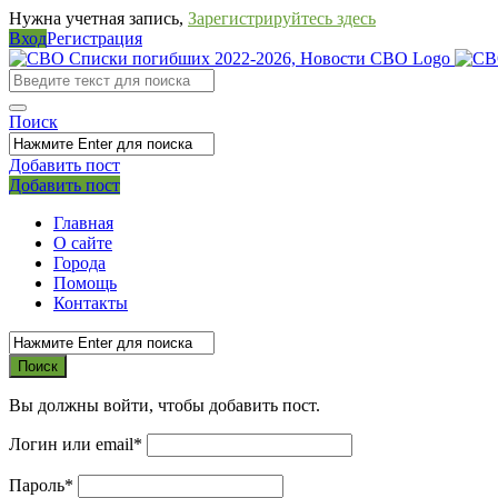
Нужна учетная запись,
Зарегистрируйтесь здесь
Вход
Регистрация
СВО
Списки
погибших
Поиск
2022-
Добавить пост
2026,
Мобильное
Выйти
Добавить пост
Новости
меню
Главная
СВО
О сайте
Города
Помощь
Контакты
Вы должны войти, чтобы добавить пост.
Логин или email
*
Пароль
*