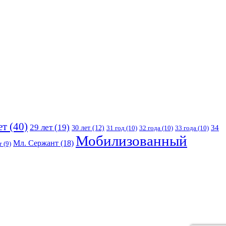
ет
(40)
29 лет
(19)
30 лет
(12)
34
31 год
(10)
32 года
(10)
33 года
(10)
Мобилизованный
Мл. Сержант
(18)
т
(9)