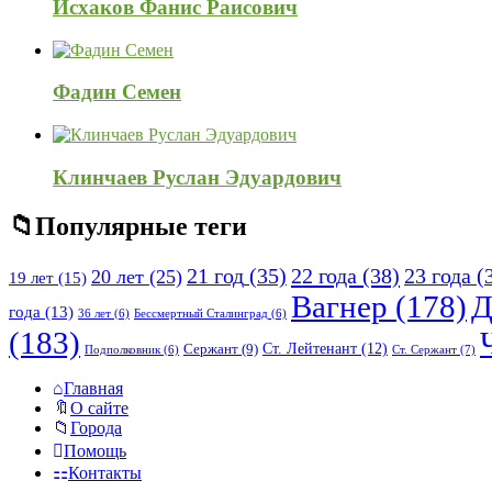
Исхаков Фанис Раисович
Фадин Семен
Клинчаев Руслан Эдуардович
Популярные теги
21 год
(35)
22 года
(38)
23 года
(
20 лет
(25)
19 лет
(15)
Вагнер
(178)
Д
года
(13)
36 лет
(6)
Бессмертный Сталинград
(6)
(183)
Ст. Лейтенант
(12)
Сержант
(9)
Ст. Сержант
(7)
Подполковник
(6)
Исследовать
Главная
О сайте
Города
Помощь
Контакты