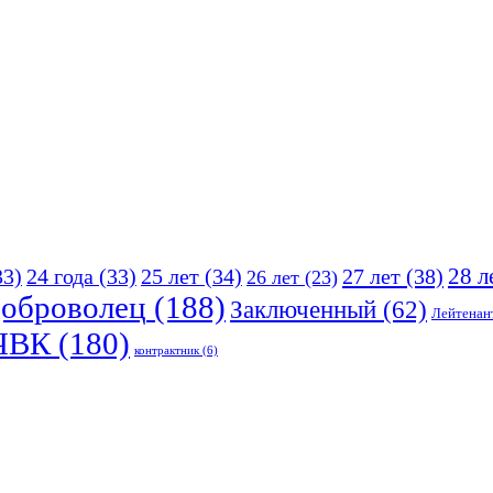
25 лет
(34)
27 лет
(38)
28 л
33)
24 года
(33)
26 лет
(23)
оброволец
(188)
Заключенный
(62)
Лейтенан
ЧВК
(180)
контрактник
(6)