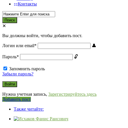
Контакты
Вы должны войти, чтобы добавить пост.
Логин или email
*
Пароль
*
Запомнить пароль
Забыли пароль?
Нужна учетная запись,
Зарегистрируйтесь здесь
Боковая
Добавить пост
панель
Также читайте: