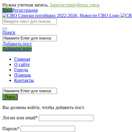
Нужна учетная запись,
Зарегистрируйтесь здесь
Вход
Регистрация
СВО
Списки
погибших
Поиск
2022-
Добавить пост
2026,
Мобильное
Выйти
Добавить пост
Новости
меню
Главная
СВО
О сайте
Города
Помощь
Контакты
Вы должны войти, чтобы добавить пост.
Логин или email
*
Пароль
*