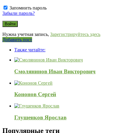
Запомнить пароль
Забыли пароль?
Нужна учетная запись,
Зарегистрируйтесь здесь
Боковая
Добавить пост
панель
Также читайте:
Смолянинов Иван Викторович
Кононов Сергей
Глушенков Ярослав
Популярные теги