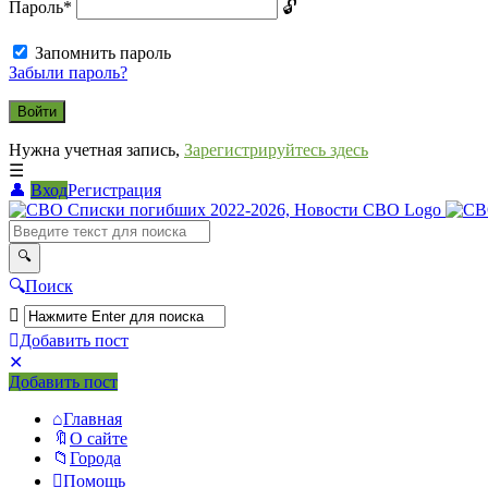
Пароль
*
Запомнить пароль
Забыли пароль?
Нужна учетная запись,
Зарегистрируйтесь здесь
Вход
Регистрация
СВО
Списки
погибших
Поиск
2022-
2026,
Добавить пост
Новости
Мобильное
Выйти
Добавить пост
меню
СВО
Главная
О сайте
Города
Помощь