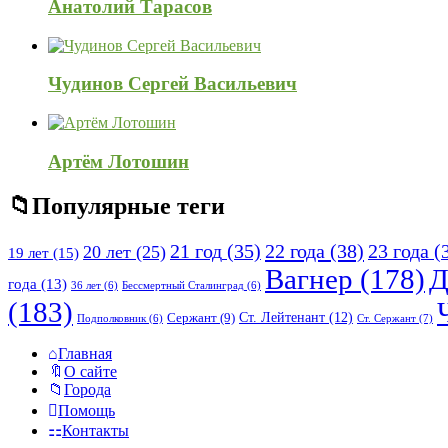
Анатолий Тарасов
Чудинов Сергей Васильевич
Артём Лотошин
Популярные теги
21 год
(35)
22 года
(38)
23 года
(
20 лет
(25)
19 лет
(15)
Вагнер
(178)
Д
года
(13)
36 лет
(6)
Бессмертный Сталинград
(6)
(183)
Ст. Лейтенант
(12)
Сержант
(9)
Ст. Сержант
(7)
Подполковник
(6)
Исследовать
Главная
О сайте
Города
Помощь
Контакты