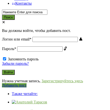
Контакты
Вы должны войти, чтобы добавить пост.
Логин или email
*
Пароль
*
Запомнить пароль
Забыли пароль?
Нужна учетная запись,
Зарегистрируйтесь здесь
Боковая
Добавить пост
панель
Также читайте: