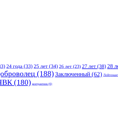
25 лет
(34)
27 лет
(38)
28 л
33)
24 года
(33)
26 лет
(23)
оброволец
(188)
Заключенный
(62)
Лейтенан
ЧВК
(180)
контрактник
(6)