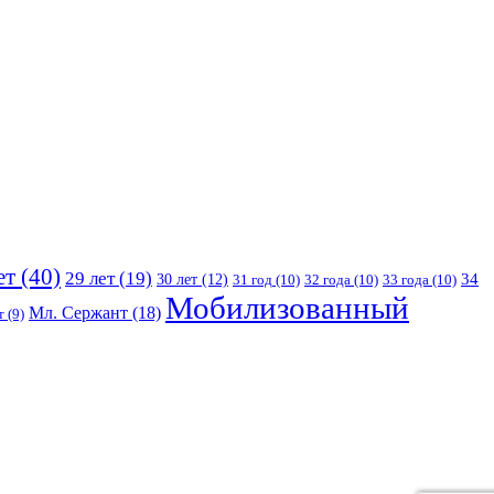
ет
(40)
29 лет
(19)
30 лет
(12)
34
31 год
(10)
32 года
(10)
33 года
(10)
Мобилизованный
Мл. Сержант
(18)
т
(9)