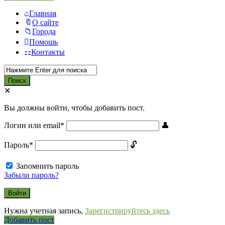
Главная
О сайте
Города
Помощь
Контакты
Вы должны войти, чтобы добавить пост.
Логин или email
*
Пароль
*
Запомнить пароль
Забыли пароль?
Нужна учетная запись,
Зарегистрируйтесь здесь
Боковая
Добавить пост