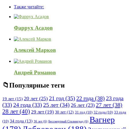
панель
Также читайте:
Фаррух Асадов
Алексей Марков
Андрей Романов
Популярные теги
21 год
(35)
22 года
(38)
23 года
20 лет
(25)
19 лет
(15)
25 лет
(34)
27 лет
(38)
(33)
24 года
(33)
26 лет
(23)
28 лет
(40)
29 лет
(19)
30 лет
(12)
31 год
(10)
32 года
(10)
33 года
Вагнер
34 года
(13)
(10)
36 лет
(6)
Бессмертный Сталинград
(6)
(178)
Доброволец
(188)