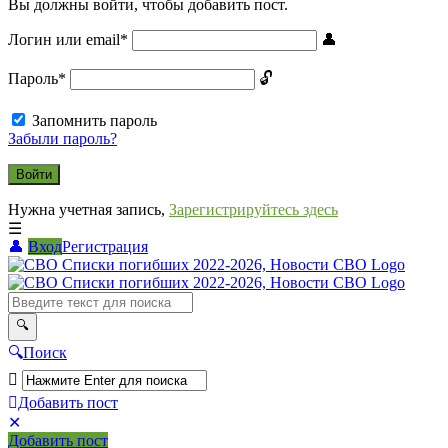
Вы должны войти, чтобы добавить пост.
Логин или email
*
Пароль
*
Запомнить пароль
Забыли пароль?
Нужна учетная запись,
Зарегистрируйтесь здесь
Вход
Регистрация
СВО
Списки
погибших
2022-
Поиск
2026,
Новости
Добавить пост
Мобильное
Выйти
СВО
Добавить пост
меню