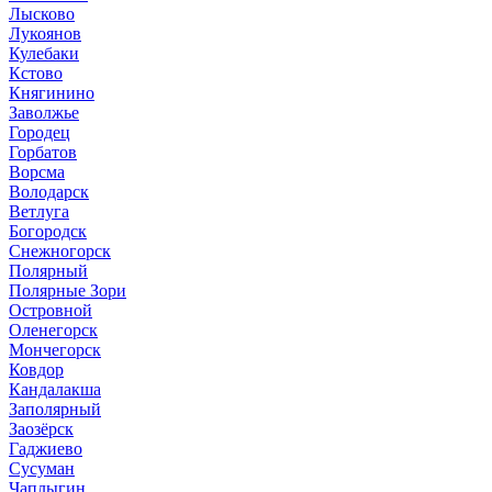
Лысково
Лукоянов
Кулебаки
Кстово
Княгинино
Заволжье
Городец
Горбатов
Ворсма
Володарск
Ветлуга
Богородск
Снежногорск
Полярный
Полярные Зори
Островной
Оленегорск
Мончегорск
Ковдор
Кандалакша
Заполярный
Заозёрск
Гаджиево
Сусуман
Чаплыгин