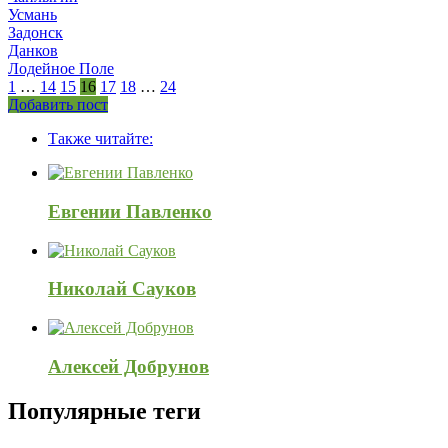
Усмань
Задонск
Данков
Лодейное Поле
1
…
14
15
16
17
18
…
24
Боковая
Добавить пост
Adv
панель
Также читайте:
120x600
Евгении Павленко
Николай Сауков
Алексей Добрунов
Популярные теги