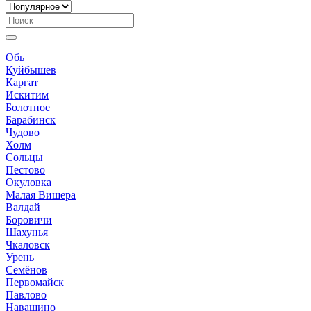
Обь
Куйбышев
Каргат
Искитим
Болотное
Барабинск
Чудово
Холм
Сольцы
Пестово
Окуловка
Малая Вишера
Валдай
Боровичи
Шахунья
Чкаловск
Урень
Семёнов
Первомайск
Павлово
Навашино