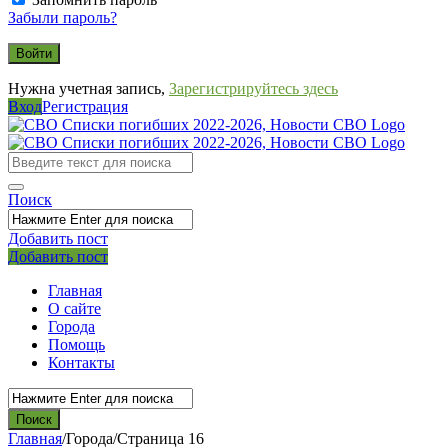
Забыли пароль?
Нужна учетная запись,
Зарегистрируйтесь здесь
Вход
Регистрация
СВО
Списки
погибших
Поиск
2022-
2026,
Добавить пост
Мобильное
Выйти
Добавить пост
Новости
меню
СВО
Главная
О сайте
Города
Помощь
Контакты
Главная
/
Города
/
Страница 16