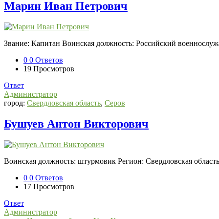
погибших
Марин Иван Петрович
2022-
2026,
Новости
Звание: Капитан Воинская должность: Российский военнослуж
СВО
0
0 Ответов
Последний
19
Просмотров
Посты
Ответ
Администратор
город:
Свердловская область
,
Серов
Бушуев Антон Викторович
Воинская должность: штурмовик Регион: Свердловская област
0
0 Ответов
17
Просмотров
Ответ
Администратор