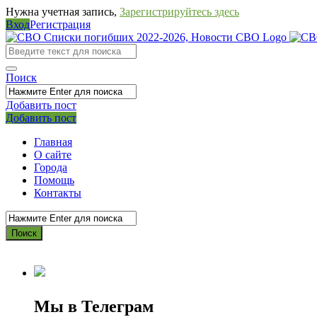
Нужна учетная запись,
Зарегистрируйтесь здесь
Вход
Регистрация
СВО
Списки
погибших
Поиск
2022-
Добавить пост
2026,
Мобильное
Выйти
Добавить пост
Новости
меню
Главная
СВО
О сайте
Города
Помощь
Контакты
Мы в Телеграм