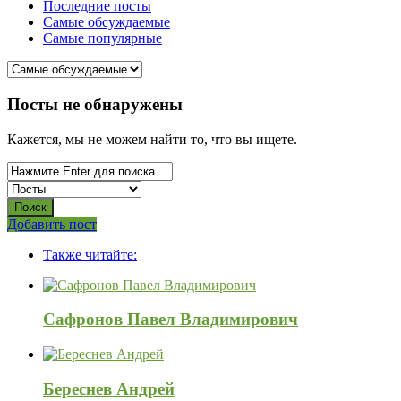
Последние посты
Самые обсуждаемые
Самые популярные
СВО
Посты не обнаружены
Списки
Кажется, мы не можем найти то, что вы ищете.
погибших
2022-
2026,
Новости
Боковая
Добавить пост
Adv
панель
СВО
Также читайте:
120x600
Последний
Посты
Сафронов Павел Владимирович
Береснев Андрей