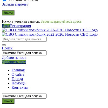
Забыли пароль?
Нужна учетная запись,
Зарегистрируйтесь здесь
Вход
Регистрация
СВО
Списки
погибших
Поиск
2022-
2026,
Добавить пост
Мобильное
Выйти
Добавить пост
Новости
меню
СВО
Главная
О сайте
Города
Помощь
Контакты