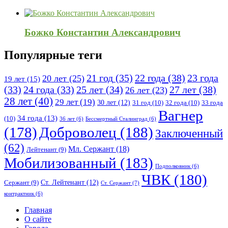
Божко Константин Александрович
Популярные теги
21 год
(35)
22 года
(38)
23 года
20 лет
(25)
19 лет
(15)
25 лет
(34)
27 лет
(38)
(33)
24 года
(33)
26 лет
(23)
28 лет
(40)
29 лет
(19)
30 лет
(12)
31 год
(10)
32 года
(10)
33 года
Вагнер
34 года
(13)
(10)
36 лет
(6)
Бессмертный Сталинград
(6)
(178)
Доброволец
(188)
Заключенный
(62)
Мл. Сержант
(18)
Лейтенант
(9)
Мобилизованный
(183)
Подполковник
(6)
ЧВК
(180)
Ст. Лейтенант
(12)
Сержант
(9)
Ст. Сержант
(7)
контрактник
(6)
Исследовать
Главная
О сайте