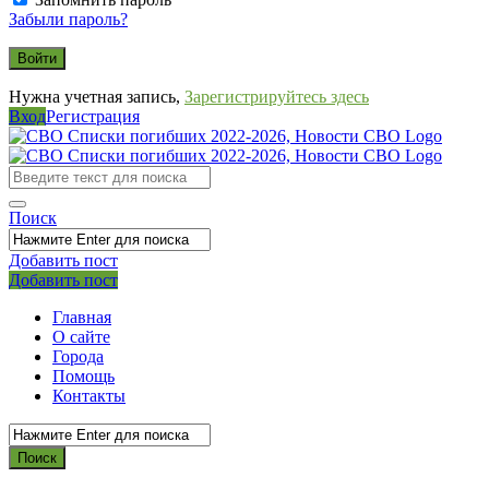
Забыли пароль?
Нужна учетная запись,
Зарегистрируйтесь здесь
Вход
Регистрация
СВО
Списки
погибших
Поиск
2022-
2026,
Добавить пост
Мобильное
Выйти
Добавить пост
Новости
меню
СВО
Главная
О сайте
Города
Помощь
Контакты