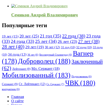
Семиков Андрей Владимирович
Популярные теги
21 год
(35)
22 года
(38)
23 года
20 лет
(25)
19 лет
(15)
25 лет
(34)
27 лет
(38)
(33)
24 года
(33)
26 лет
(23)
28 лет
(40)
29 лет
(19)
30 лет
(12)
31 год
(10)
32 года
(10)
33 года
Вагнер
34 года
(13)
(10)
36 лет
(6)
Бессмертный Сталинград
(6)
(178)
Доброволец
(188)
Заключенный
(62)
Мл. Сержант
(18)
Лейтенант
(9)
Мобилизованный
(183)
Подполковник
(6)
ЧВК
(180)
Ст. Лейтенант
(12)
Сержант
(9)
Ст. Сержант
(7)
контрактник
(6)
Исследовать
Главная
О сайте