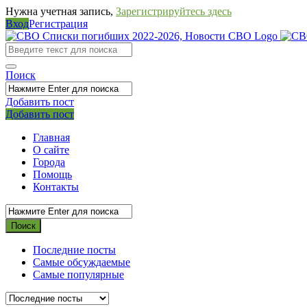
Нужна учетная запись,
Зарегистрируйтесь здесь
Вход
Регистрация
СВО
Списки
погибших
Поиск
2022-
Добавить пост
2026,
Мобильное
Выйти
Добавить пост
Новости
меню
Главная
СВО
О сайте
Города
Помощь
Контакты
Последние посты
Самые обсуждаемые
Самые популярные