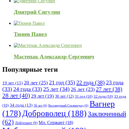
Дмитрий Сигулин
Тюнев Павел
Мастепак Александр Сергеевич
Популярные теги
21 год
(35)
22 года
(38)
23 года
20 лет
(25)
19 лет
(15)
25 лет
(34)
27 лет
(38)
(33)
24 года
(33)
26 лет
(23)
28 лет
(40)
29 лет
(19)
30 лет
(12)
31 год
(10)
32 года
(10)
33 года
Вагнер
34 года
(13)
(10)
36 лет
(6)
Бессмертный Сталинград
(6)
(178)
Доброволец
(188)
Заключенный
(62)
Мл. Сержант
(18)
Лейтенант
(9)