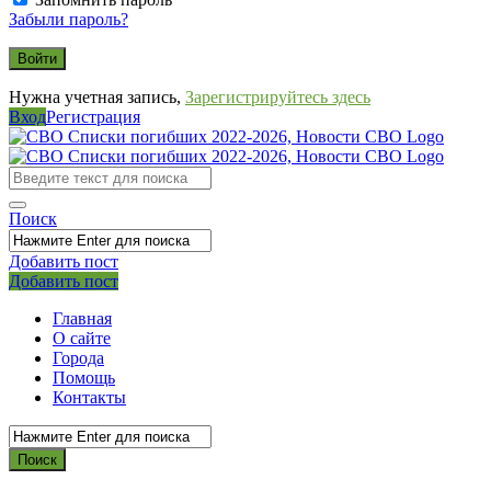
Забыли пароль?
Нужна учетная запись,
Зарегистрируйтесь здесь
Вход
Регистрация
СВО
Списки
погибших
Поиск
2022-
2026,
Добавить пост
Мобильное
Выйти
Добавить пост
Новости
меню
СВО
Главная
О сайте
Города
Помощь
Контакты