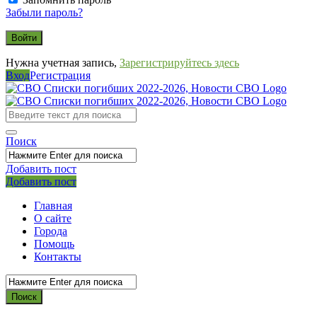
Забыли пароль?
Нужна учетная запись,
Зарегистрируйтесь здесь
Вход
Регистрация
СВО
Списки
погибших
Поиск
2022-
2026,
Добавить пост
Мобильное
Выйти
Добавить пост
Новости
меню
СВО
Главная
О сайте
Города
Помощь
Контакты