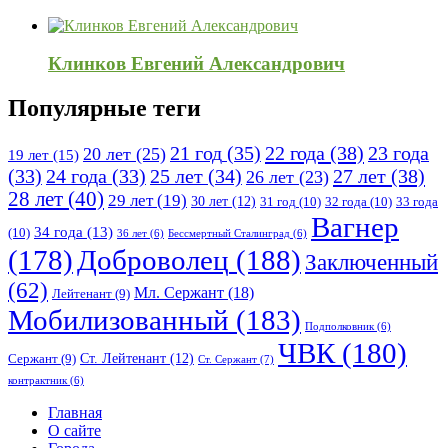
Клинков Евгений Александрович
Популярные теги
21 год
(35)
22 года
(38)
23 года
20 лет
(25)
19 лет
(15)
25 лет
(34)
27 лет
(38)
(33)
24 года
(33)
26 лет
(23)
28 лет
(40)
29 лет
(19)
30 лет
(12)
31 год
(10)
32 года
(10)
33 года
Вагнер
34 года
(13)
(10)
36 лет
(6)
Бессмертный Сталинград
(6)
(178)
Доброволец
(188)
Заключенный
(62)
Мл. Сержант
(18)
Лейтенант
(9)
Мобилизованный
(183)
Подполковник
(6)
ЧВК
(180)
Ст. Лейтенант
(12)
Сержант
(9)
Ст. Сержант
(7)
контрактник
(6)
Исследовать
Главная
О сайте