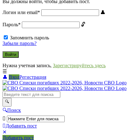
Вы должны войти, чтобы добавить пост.
Логин или email
*
Пароль
*
Запомнить пароль
Забыли пароль?
Нужна учетная запись,
Зарегистрируйтесь здесь
Вход
Регистрация
СВО
Списки
погибших
2022-
Поиск
2026,
Новости
Добавить пост
Мобильное
Выйти
СВО
Добавить пост
меню