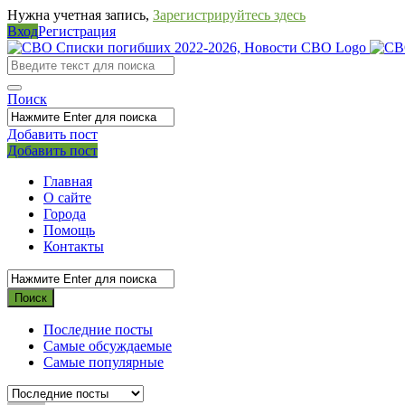
Нужна учетная запись,
Зарегистрируйтесь здесь
Вход
Регистрация
СВО
Списки
погибших
Поиск
2022-
Добавить пост
2026,
Мобильное
Выйти
Добавить пост
Новости
меню
Главная
СВО
О сайте
Города
Помощь
Контакты
Последние посты
Самые обсуждаемые
Самые популярные