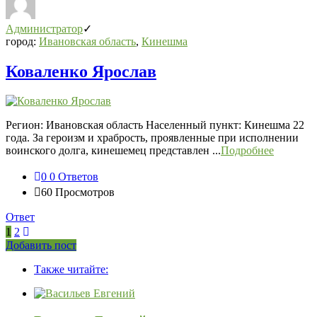
Администратор
город:
Ивановская область
,
Кинешма
Коваленко Ярослав
Регион: Ивановская область Населенный пункт: Кинешма 22
года. За героизм и храбрость, проявленные при исполнении
воинского долга, кинешемец представлен ...
Подробнее
0
0 Ответов
60
Просмотров
Ответ
1
2
Боковая
Добавить пост
Adv
панель
Также читайте:
120x600