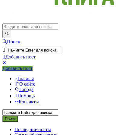
Поиск
Добавить пост
Мобильное
Выйти
Добавить пост
меню
Главная
О сайте
Города
Помощь
Контакты
Последние посты
Самые обсуждаемые