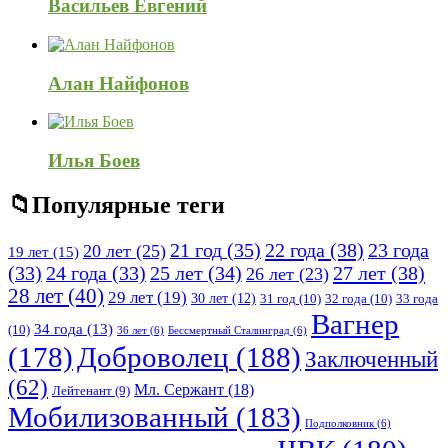
Васильев Евгений
Алан Найфонов
Илья Боев
Популярные теги
21 год
(35)
22 года
(38)
23 года
20 лет
(25)
19 лет
(15)
25 лет
(34)
27 лет
(38)
(33)
24 года
(33)
26 лет
(23)
28 лет
(40)
29 лет
(19)
30 лет
(12)
31 год
(10)
32 года
(10)
33 года
Вагнер
34 года
(13)
(10)
36 лет
(6)
Бессмертный Сталинград
(6)
(178)
Доброволец
(188)
Заключенный
(62)
Мл. Сержант
(18)
Лейтенант
(9)
Мобилизованный
(183)
Подполковник
(6)