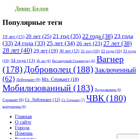
Денис Белов
Популярные теги
21 год
(35)
22 года
(38)
23 года
20 лет
(25)
19 лет
(15)
25 лет
(34)
27 лет
(38)
(33)
24 года
(33)
26 лет
(23)
28 лет
(40)
29 лет
(19)
30 лет
(12)
31 год
(10)
32 года
(10)
33 года
Вагнер
34 года
(13)
(10)
36 лет
(6)
Бессмертный Сталинград
(6)
(178)
Доброволец
(188)
Заключенный
(62)
Мл. Сержант
(18)
Лейтенант
(9)
Мобилизованный
(183)
Подполковник
(6)
ЧВК
(180)
Ст. Лейтенант
(12)
Сержант
(9)
Ст. Сержант
(7)
контрактник
(6)
Исследовать
Главная
О сайте
Города
Помощь
Контакты