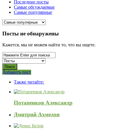
Последние посты
Самые обсуждаемые
Самые популярные
СВО
Посты не обнаружены
Списки
Кажется, мы не можем найти то, что вы ищете.
погибших
2022-
2026,
Новости
Боковая
Добавить пост
Adv
панель
СВО
Также читайте:
120x600
Последний
Посты
Потапенков Александр
Дмитрий Ахмедов