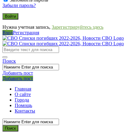
Забыли пароль?
Нужна учетная запись,
Зарегистрируйтесь здесь
Вход
Регистрация
СВО
Списки
погибших
Поиск
2022-
2026,
Добавить пост
Мобильное
Выйти
Добавить пост
Новости
меню
СВО
Главная
О сайте
Города
Помощь
Контакты