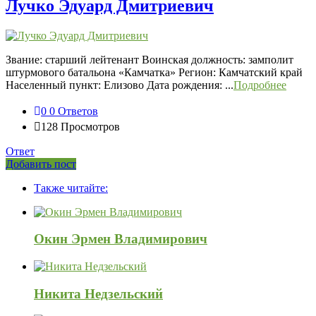
Лучко Эдуард Дмитриевич
Звание: старший лейтенант Воинская должность: замполит
штурмового батальона «Камчатка» Регион: Камчатский край
Населенный пункт: Елизово Дата рождения: ...
Подробнее
0
0 Ответов
128
Просмотров
Ответ
Боковая
Добавить пост
Adv
панель
Также читайте:
120x600
Окин Эрмен Владимирович
Никита Недзельский