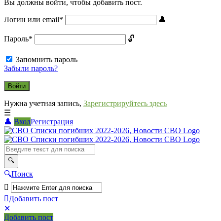
Вы должны войти, чтобы добавить пост.
Логин или email
*
Пароль
*
Запомнить пароль
Забыли пароль?
Нужна учетная запись,
Зарегистрируйтесь здесь
Вход
Регистрация
СВО
Списки
погибших
2022-
Поиск
2026,
Новости
Добавить пост
Мобильное
Выйти
СВО
Добавить пост
меню