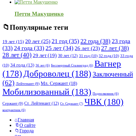
Петти Макушенко
Популярные теги
21 год
(35)
22 года
(38)
23 года
20 лет
(25)
19 лет
(15)
25 лет
(34)
27 лет
(38)
(33)
24 года
(33)
26 лет
(23)
28 лет
(40)
29 лет
(19)
30 лет
(12)
31 год
(10)
32 года
(10)
33 года
Вагнер
34 года
(13)
(10)
36 лет
(6)
Бессмертный Сталинград
(6)
(178)
Доброволец
(188)
Заключенный
(62)
Мл. Сержант
(18)
Лейтенант
(9)
Мобилизованный
(183)
Подполковник
(6)
ЧВК
(180)
Ст. Лейтенант
(12)
Сержант
(9)
Ст. Сержант
(7)
контрактник
(6)
Исследовать
Главная
О сайте
Города