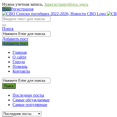
Нужна учетная запись,
Зарегистрируйтесь здесь
Вход
Регистрация
СВО
Списки
погибших
Поиск
2022-
Добавить пост
2026,
Мобильное
Выйти
Добавить пост
Новости
меню
Главная
СВО
О сайте
Города
Помощь
Контакты
Последние посты
Самые обсуждаемые
Самые популярные