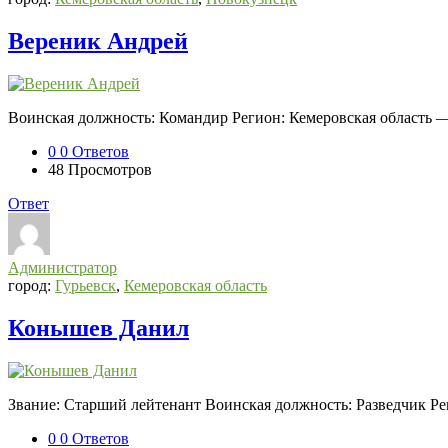
Вереник Андрей
Воинская должность: Командир Регион: Кемеровская область 
0
0 Ответов
48
Просмотров
Ответ
Администратор
город:
Гурьевск
,
Кемеровская область
Конышев Данил
Звание: Старший лейтенант Воинская должность: Разведчик Рег
0
0 Ответов