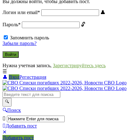
Вы должны войти, чтобы добавить пост.
Логин или email
*
Пароль
*
Запомнить пароль
Забыли пароль?
Нужна учетная запись,
Зарегистрируйтесь здесь
Вход
Регистрация
СВО
Списки
погибших
2022-
Поиск
2026,
Новости
Добавить пост
Мобильное
Выйти
СВО
Добавить пост
меню