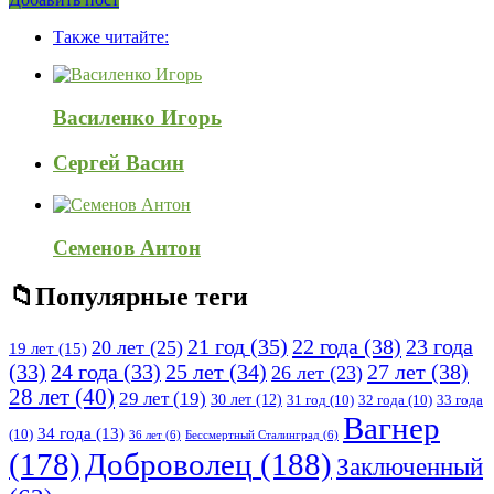
Боковая
Adv
панель
Также читайте:
120x600
Василенко Игорь
Сергей Васин
Семенов Антон
Популярные теги
21 год
(35)
22 года
(38)
23 года
20 лет
(25)
19 лет
(15)
25 лет
(34)
27 лет
(38)
(33)
24 года
(33)
26 лет
(23)
28 лет
(40)
29 лет
(19)
30 лет
(12)
31 год
(10)
32 года
(10)
33 года
Вагнер
34 года
(13)
(10)
36 лет
(6)
Бессмертный Сталинград
(6)
(178)
Доброволец
(188)
Заключенный