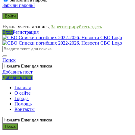
Забыли пароль?
Нужна учетная запись,
Зарегистрируйтесь здесь
Вход
Регистрация
СВО
Списки
погибших
Поиск
2022-
2026,
Добавить пост
Мобильное
Выйти
Добавить пост
Новости
меню
СВО
Главная
О сайте
Города
Помощь
Контакты