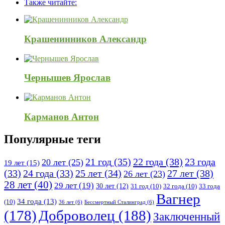
Также читайте:
120x600
Крашенинников Александр
Чернышев Ярослав
Карманов Антон
Популярные теги
21 год
(35)
22 года
(38)
23 года
20 лет
(25)
19 лет
(15)
25 лет
(34)
27 лет
(38)
(33)
24 года
(33)
26 лет
(23)
28 лет
(40)
29 лет
(19)
30 лет
(12)
31 год
(10)
32 года
(10)
33 года
Вагнер
34 года
(13)
(10)
36 лет
(6)
Бессмертный Сталинград
(6)
(178)
Доброволец
(188)
Заключенный