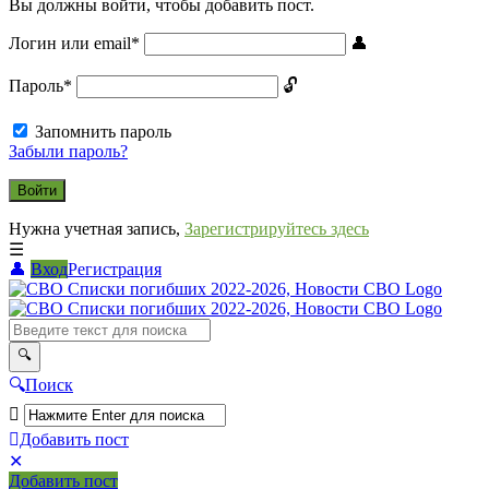
Вы должны войти, чтобы добавить пост.
Логин или email
*
Пароль
*
Запомнить пароль
Забыли пароль?
Нужна учетная запись,
Зарегистрируйтесь здесь
Вход
Регистрация
СВО
Списки
погибших
2022-
Поиск
2026,
Новости
Добавить пост
Мобильное
Выйти
СВО
Добавить пост
меню