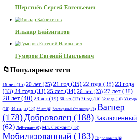
Шерстнёв Сергей Евгеньевич
Ильнар Байзигитов
Гумеров Евгений Наильевич
Популярные теги
21 год
(35)
22 года
(38)
23 года
20 лет
(25)
19 лет
(15)
25 лет
(34)
27 лет
(38)
(33)
24 года
(33)
26 лет
(23)
28 лет
(40)
29 лет
(19)
30 лет
(12)
31 год
(10)
32 года
(10)
33 года
Вагнер
34 года
(13)
(10)
36 лет
(6)
Бессмертный Сталинград
(6)
(178)
Доброволец
(188)
Заключенный
(62)
Мл. Сержант
(18)
Лейтенант
(9)
Мобилизованный
(183)
Подполковник
(6)