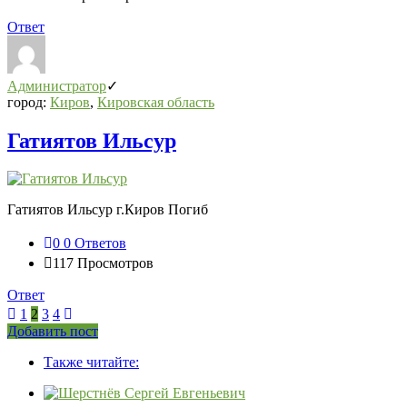
Ответ
Администратор
город:
Киров
,
Кировская область
Гатиятов Ильсур
Гатиятов Ильсур г.Киров Погиб
0
0 Ответов
117
Просмотров
Ответ
1
2
3
4
Боковая
Добавить пост
Adv
панель
Также читайте:
120x600