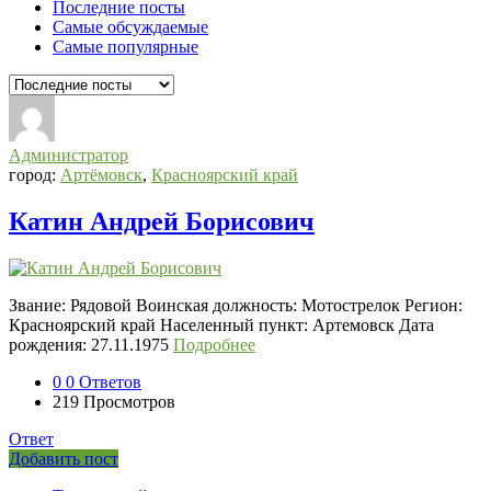
Последние посты
Самые обсуждаемые
Самые популярные
Администратор
город:
Артёмовск
,
Красноярский край
Катин Андрей Борисович
Звание: Рядовой Воинская должность: Мотострелок Регион:
Красноярский край Населенный пункт: Артемовск Дата
рождения: 27.11.1975
Подробнее
0
0 Ответов
219
Просмотров
Ответ
Боковая
Добавить пост
Adv
панель