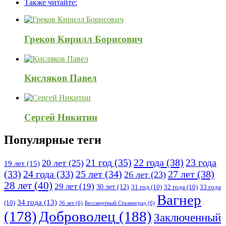
Также читайте:
120x600
Греков Кирилл Борисович
Кисляков Павел
Сергей Никитин
Популярные теги
21 год
(35)
22 года
(38)
23 года
20 лет
(25)
19 лет
(15)
25 лет
(34)
27 лет
(38)
(33)
24 года
(33)
26 лет
(23)
28 лет
(40)
29 лет
(19)
30 лет
(12)
31 год
(10)
32 года
(10)
33 года
Вагнер
34 года
(13)
(10)
36 лет
(6)
Бессмертный Сталинград
(6)
(178)
Доброволец
(188)
Заключенный