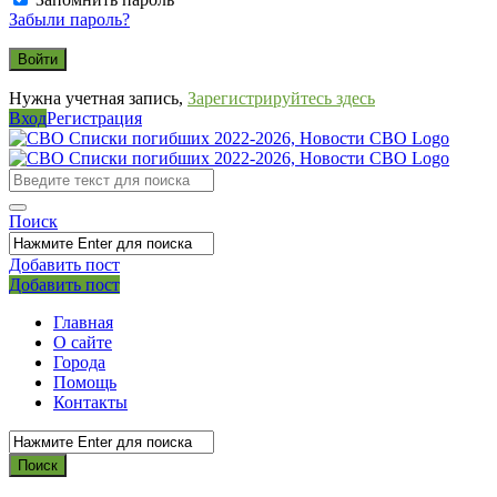
Забыли пароль?
Нужна учетная запись,
Зарегистрируйтесь здесь
Вход
Регистрация
СВО
Списки
погибших
Поиск
2022-
2026,
Добавить пост
Мобильное
Выйти
Добавить пост
Новости
меню
СВО
Главная
О сайте
Города
Помощь
Контакты