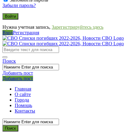
Забыли пароль?
Нужна учетная запись,
Зарегистрируйтесь здесь
Вход
Регистрация
СВО
Списки
погибших
Поиск
2022-
2026,
Добавить пост
Мобильное
Выйти
Добавить пост
Новости
меню
СВО
Главная
О сайте
Города
Помощь
Контакты