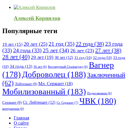
Алексей Корнилов
Популярные теги
21 год
(35)
22 года
(38)
23 года
20 лет
(25)
19 лет
(15)
25 лет
(34)
27 лет
(38)
(33)
24 года
(33)
26 лет
(23)
28 лет
(40)
29 лет
(19)
30 лет
(12)
31 год
(10)
32 года
(10)
33 года
Вагнер
34 года
(13)
(10)
36 лет
(6)
Бессмертный Сталинград
(6)
(178)
Доброволец
(188)
Заключенный
(62)
Мл. Сержант
(18)
Лейтенант
(9)
Мобилизованный
(183)
Подполковник
(6)
ЧВК
(180)
Ст. Лейтенант
(12)
Сержант
(9)
Ст. Сержант
(7)
контрактник
(6)
Исследовать
Главная
О сайте