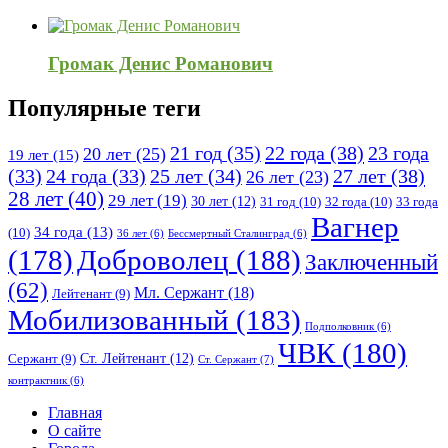
Громак Денис Романович
Популярные теги
21 год
(35)
22 года
(38)
23 года
20 лет
(25)
19 лет
(15)
25 лет
(34)
27 лет
(38)
(33)
24 года
(33)
26 лет
(23)
28 лет
(40)
29 лет
(19)
30 лет
(12)
31 год
(10)
32 года
(10)
33 года
Вагнер
34 года
(13)
(10)
36 лет
(6)
Бессмертный Сталинград
(6)
(178)
Доброволец
(188)
Заключенный
(62)
Мл. Сержант
(18)
Лейтенант
(9)
Мобилизованный
(183)
Подполковник
(6)
ЧВК
(180)
Ст. Лейтенант
(12)
Сержант
(9)
Ст. Сержант
(7)
контрактник
(6)
Исследовать
Главная
О сайте