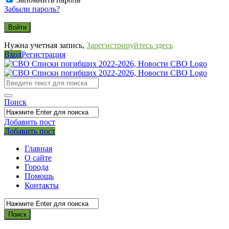
Забыли пароль?
Нужна учетная запись,
Зарегистрируйтесь здесь
Вход
Регистрация
СВО
Списки
погибших
Поиск
2022-
2026,
Добавить пост
Мобильное
Выйти
Добавить пост
Новости
меню
СВО
Главная
О сайте
Города
Помощь
Контакты