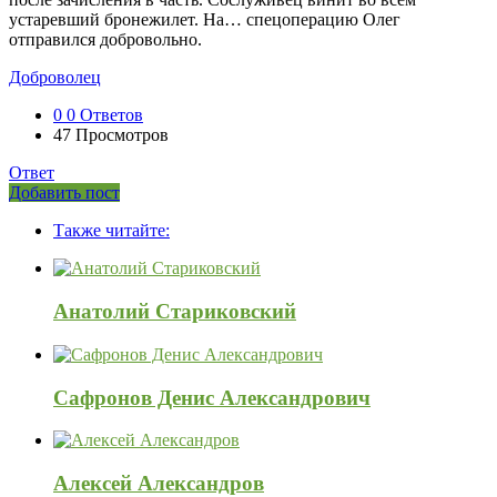
устаревший бронежилет. На… спецоперацию Олег
отправился добровольно.
Доброволец
0
0 Ответов
47
Просмотров
Ответ
Боковая
Добавить пост
Adv
панель
Также читайте:
120x600
Анатолий Стариковский
Сафронов Денис Александрович
Алексей Александров