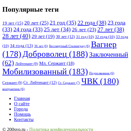
Популярные теги
21 год
(35)
22 года
(38)
23 года
20 лет
(25)
19 лет
(15)
25 лет
(34)
27 лет
(38)
(33)
24 года
(33)
26 лет
(23)
28 лет
(40)
29 лет
(19)
30 лет
(12)
31 год
(10)
32 года
(10)
33 года
Вагнер
34 года
(13)
(10)
36 лет
(6)
Бессмертный Сталинград
(6)
(178)
Доброволец
(188)
Заключенный
(62)
Мл. Сержант
(18)
Лейтенант
(9)
Мобилизованный
(183)
Подполковник
(6)
ЧВК
(180)
Ст. Лейтенант
(12)
Сержант
(9)
Ст. Сержант
(7)
контрактник
(6)
Исследовать
Главная
О сайте
Города
Помощь
Контакты
© 200svo.ru -
Политика конфиденциальности