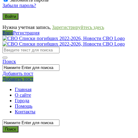
Забыли пароль?
Нужна учетная запись,
Зарегистрируйтесь здесь
Вход
Регистрация
СВО
Списки
погибших
Поиск
2022-
2026,
Добавить пост
Мобильное
Выйти
Добавить пост
Новости
меню
СВО
Главная
О сайте
Города
Помощь
Контакты