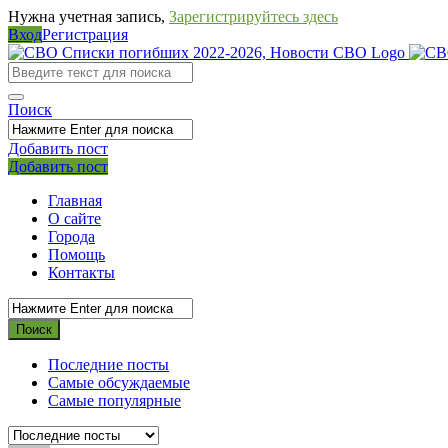
Нужна учетная запись,
Зарегистрируйтесь здесь
Вход
Регистрация
СВО
Списки
погибших
Поиск
2022-
Добавить пост
2026,
Мобильное
Выйти
Добавить пост
Новости
меню
Главная
СВО
О сайте
Города
Помощь
Контакты
Последние посты
Самые обсуждаемые
Самые популярные