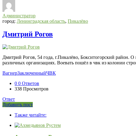
Администратор
город:
Ленинградская область
,
Пикалёво
Дмитрий Рогов
Дмитрий Рогов, 54 года, г.Пикалёво, Бокситогорский район. О 
различных организациях. Воевать пошёл в чвк из колонии строго
Вагнер
Заключенный
ЧВК
0
0 Ответов
338
Просмотров
Ответ
Боковая
Добавить пост
Adv
панель
Также читайте:
120x600