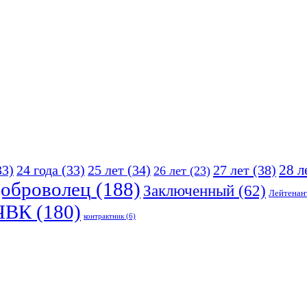
25 лет
(34)
27 лет
(38)
28 л
33)
24 года
(33)
26 лет
(23)
оброволец
(188)
Заключенный
(62)
Лейтенан
ЧВК
(180)
контрактник
(6)