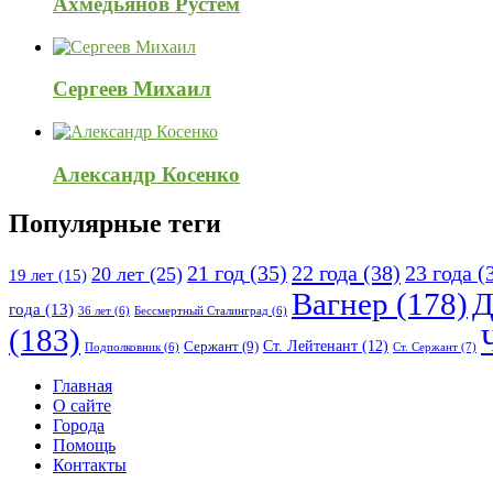
Ахмедьянов Рустем
Сергеев Михаил
Александр Косенко
Популярные теги
21 год
(35)
22 года
(38)
23 года
(
20 лет
(25)
19 лет
(15)
Вагнер
(178)
Д
года
(13)
36 лет
(6)
Бессмертный Сталинград
(6)
(183)
Ст. Лейтенант
(12)
Сержант
(9)
Ст. Сержант
(7)
Подполковник
(6)
Исследовать
Главная
О сайте
Города
Помощь
Контакты