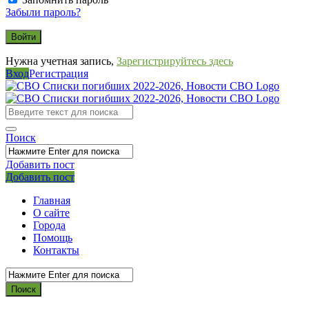
Забыли пароль?
Нужна учетная запись,
Зарегистрируйтесь здесь
Вход
Регистрация
СВО
Списки
погибших
Поиск
2022-
2026,
Добавить пост
Мобильное
Выйти
Добавить пост
Новости
меню
СВО
Главная
О сайте
Города
Помощь
Контакты