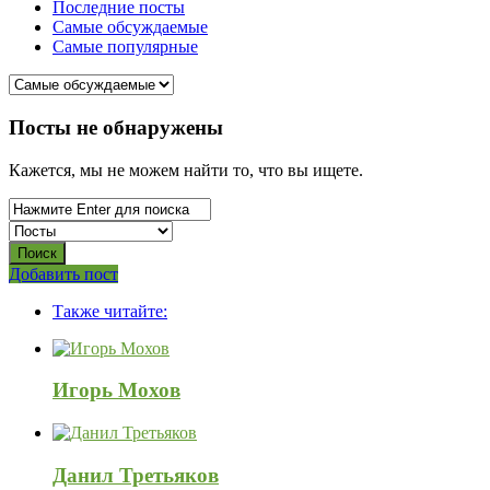
Последние посты
Самые обсуждаемые
Самые популярные
СВО
Посты не обнаружены
Списки
Кажется, мы не можем найти то, что вы ищете.
погибших
2022-
2026,
Новости
Боковая
Добавить пост
Adv
панель
СВО
Также читайте:
120x600
Последний
Посты
Игорь Мохов
Данил Третьяков