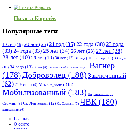
Никита Королёв
Популярные теги
21 год
(35)
22 года
(38)
23 года
20 лет
(25)
19 лет
(15)
25 лет
(34)
27 лет
(38)
(33)
24 года
(33)
26 лет
(23)
28 лет
(40)
29 лет
(19)
30 лет
(12)
31 год
(10)
32 года
(10)
33 года
Вагнер
34 года
(13)
(10)
36 лет
(6)
Бессмертный Сталинград
(6)
(178)
Доброволец
(188)
Заключенный
(62)
Мл. Сержант
(18)
Лейтенант
(9)
Мобилизованный
(183)
Подполковник
(6)
ЧВК
(180)
Ст. Лейтенант
(12)
Сержант
(9)
Ст. Сержант
(7)
контрактник
(6)
Исследовать
Главная
О сайте