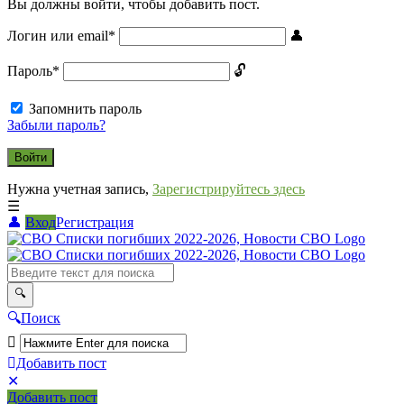
Вы должны войти, чтобы добавить пост.
Логин или email
*
Пароль
*
Запомнить пароль
Забыли пароль?
Нужна учетная запись,
Зарегистрируйтесь здесь
Вход
Регистрация
СВО
Списки
погибших
2022-
Поиск
2026,
Новости
Добавить пост
Мобильное
Выйти
СВО
Добавить пост
меню