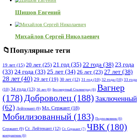
Шишов Евгений
Михайлов Сергей Николаевич
Популярные теги
21 год
(35)
22 года
(38)
23 года
20 лет
(25)
19 лет
(15)
25 лет
(34)
27 лет
(38)
(33)
24 года
(33)
26 лет
(23)
28 лет
(40)
29 лет
(19)
30 лет
(12)
31 год
(10)
32 года
(10)
33 года
Вагнер
34 года
(13)
(10)
36 лет
(6)
Бессмертный Сталинград
(6)
(178)
Доброволец
(188)
Заключенный
(62)
Мл. Сержант
(18)
Лейтенант
(9)
Мобилизованный
(183)
Подполковник
(6)
ЧВК
(180)
Ст. Лейтенант
(12)
Сержант
(9)
Ст. Сержант
(7)
контрактник
(6)