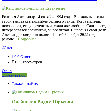
Родился Александр 14 октября 1994 года. В школьные годы
герой танцевал в ансамбле бального танца. Когда мальчик
повзрослел, его увлечениями, стали автомобили. Саша всегда
интересовался политикой, много читал. Выполняя свой долг,
Александр совершил подвиг. Погиб 7 ноября 2022 года в
районе ...
Подробнее
27 лет
0
0 Ответов
135
Просмотров
Ответ
Боковая
Добавить пост
Adv
панель
Также читайте:
120x600
Олейников Вадим Юрьевич