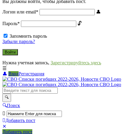
Вы должны войти, чтобы добавить пост.
Логин или email
*
Пароль
*
Запомнить пароль
Забыли пароль?
Нужна учетная запись,
Зарегистрируйтесь здесь
Вход
Регистрация
СВО
Списки
погибших
2022-
Поиск
2026,
Новости
Добавить пост
Мобильное
Выйти
СВО
Добавить пост
меню