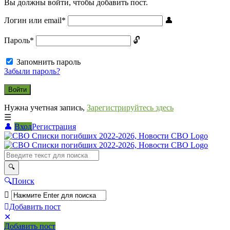
Вы должны войти, чтобы добавить пост.
Логин или email
*
Пароль
*
Запомнить пароль
Забыли пароль?
Нужна учетная запись,
Зарегистрируйтесь здесь
Вход
Регистрация
СВО
Списки
погибших
2022-
Поиск
2026,
Новости
Добавить пост
Мобильное
Выйти
СВО
Добавить пост
меню