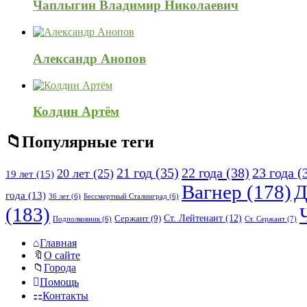
Чаплыгин Владимир Николаевич
Александр Анопов
Колдин Артём
Популярные теги
21 год
(35)
22 года
(38)
23 года
(
20 лет
(25)
19 лет
(15)
Вагнер
(178)
Д
года
(13)
36 лет
(6)
Бессмертный Сталинград
(6)
(183)
Ст. Лейтенант
(12)
Сержант
(9)
Ст. Сержант
(7)
Подполковник
(6)
Исследовать
Главная
О сайте
Города
Помощь
Контакты