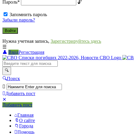
Пароль
*
Запомнить пароль
Забыли пароль?
Нужна учетная запись,
Зарегистрируйтесь здесь
Вход
Регистрация
СВО
Списки
погибших
Поиск
2022-
2026,
Добавить пост
Новости
Мобильное
Выйти
Добавить пост
меню
СВО
Главная
О сайте
Города
Помощь