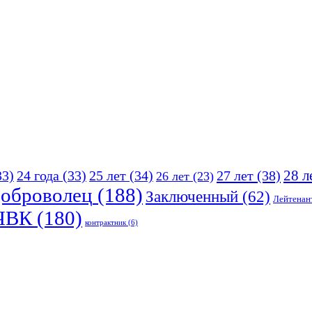
25 лет
(34)
27 лет
(38)
28 л
33)
24 года
(33)
26 лет
(23)
оброволец
(188)
Заключенный
(62)
Лейтенан
ЧВК
(180)
контрактник
(6)