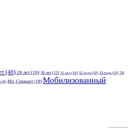
ет
(40)
29 лет
(19)
30 лет
(12)
34
31 год
(10)
32 года
(10)
33 года
(10)
Мобилизованный
Мл. Сержант
(18)
т
(9)