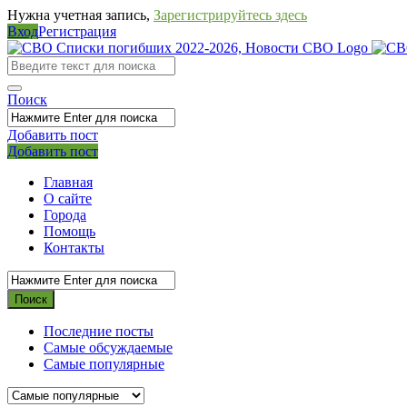
Нужна учетная запись,
Зарегистрируйтесь здесь
Вход
Регистрация
СВО
Списки
погибших
Поиск
2022-
Добавить пост
2026,
Мобильное
Выйти
Добавить пост
Новости
меню
Главная
СВО
О сайте
Города
Помощь
Контакты
Последние посты
Самые обсуждаемые
Самые популярные