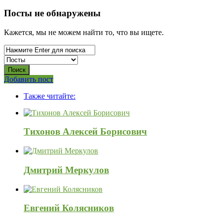
СВО
Посты не обнаружены
Списки
Кажется, мы не можем найти то, что вы ищете.
погибших
2022-
2026,
Новости
Боковая
Добавить пост
Adv
панель
СВО
Также читайте:
120x600
Последний
Посты
Тихонов Алексей Борисович
Дмитрий Меркулов
Евгений Колясников