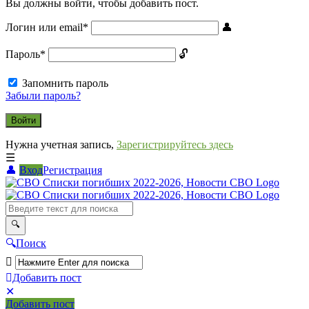
Вы должны войти, чтобы добавить пост.
Логин или email
*
Пароль
*
Запомнить пароль
Забыли пароль?
Нужна учетная запись,
Зарегистрируйтесь здесь
Вход
Регистрация
СВО
Списки
погибших
2022-
Поиск
2026,
Новости
Добавить пост
Мобильное
Выйти
СВО
Добавить пост
меню