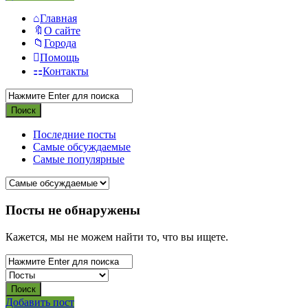
Главная
О сайте
Города
Помощь
Контакты
Последние посты
Самые обсуждаемые
Самые популярные
СВО
Посты не обнаружены
Списки
Кажется, мы не можем найти то, что вы ищете.
погибших
2022-
2026,
Новости
Боковая
Добавить пост