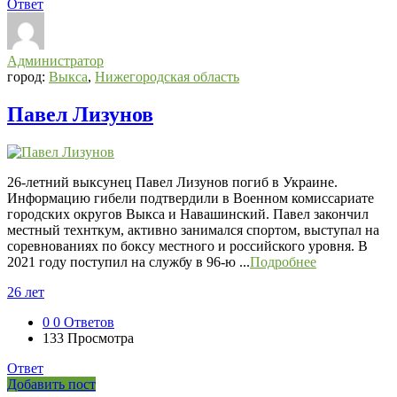
Ответ
Администратор
город:
Выкса
,
Нижегородская область
Павел Лизунов
26-летний выксунец Павел Лизунов погиб в Украине.
Информацию гибели подтвердили в Военном комиссариате
городских округов Выкса и Навашинский. Павел закончил
местный технткум, активно занимался спортом, выступал на
соревнованиях по боксу местного и российского уровня. В
2021 году поступил на службу в 96-ю ...
Подробнее
26 лет
0
0 Ответов
133
Просмотра
Ответ
Боковая
Добавить пост