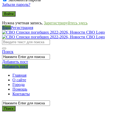
Забыли пароль?
Нужна учетная запись,
Зарегистрируйтесь здесь
Вход
Регистрация
СВО
Списки
погибших
Поиск
2022-
2026,
Добавить пост
Мобильное
Выйти
Добавить пост
Новости
меню
СВО
Главная
О сайте
Города
Помощь
Контакты