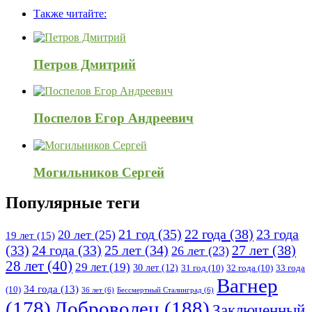
Adv
панель
Также читайте:
120x600
Петров Дмитрий
Поспелов Егор Андреевич
Могильников Сергей
Популярные теги
21 год
(35)
22 года
(38)
23 года
20 лет
(25)
19 лет
(15)
25 лет
(34)
27 лет
(38)
(33)
24 года
(33)
26 лет
(23)
28 лет
(40)
29 лет
(19)
30 лет
(12)
31 год
(10)
32 года
(10)
33 года
Вагнер
34 года
(13)
(10)
36 лет
(6)
Бессмертный Сталинград
(6)
(178)
Доброволец
(188)
Заключенный